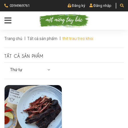
0394969761
Đăng ký
Đăng nhập
|
|
Trang chủ
Tất cả sản phẩm
thit trau treo khoi
TẤT CẢ SẢN PHẨM
Thứ tự