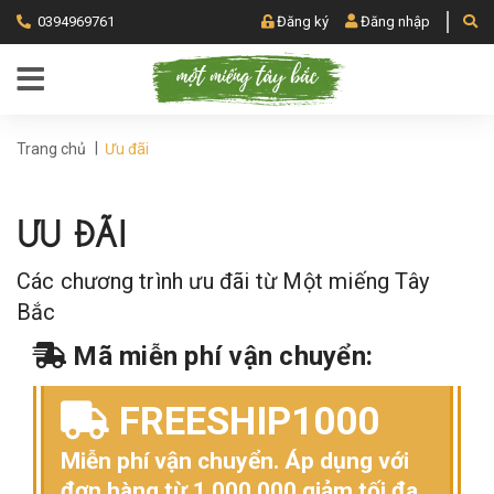
0394969761
Đăng ký
Đăng nhập
|
Trang chủ
Ưu đãi
ƯU ĐÃI
Các chương trình ưu đãi từ Một miếng Tây
Bắc
Mã miễn phí vận chuyển:
FREESHIP1000
Miễn phí vận chuyển. Áp dụng với
đơn hàng từ 1.000.000 giảm tối đa