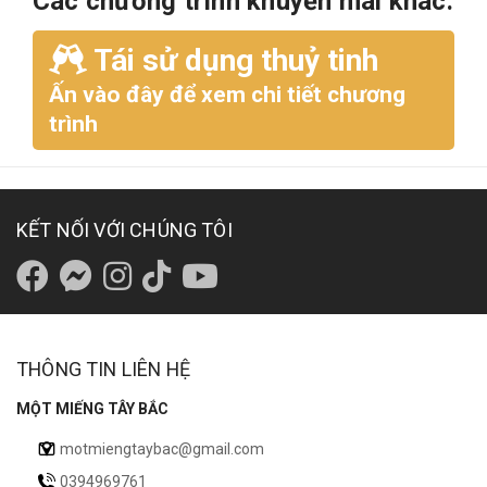
Các chương trình khuyến mãi khác:
Tái sử dụng thuỷ tinh
Ấn vào đây để xem chi tiết chương
trình
KẾT NỐI VỚI CHÚNG TÔI
THÔNG TIN LIÊN HỆ
MỘT MIẾNG TÂY BẮC
motmiengtaybac@gmail.com
0394969761