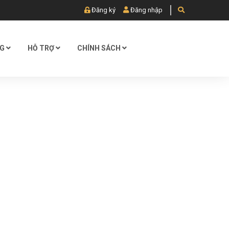
Đăng ký
Đăng nhập
OG
HỖ TRỢ
CHÍNH SÁCH