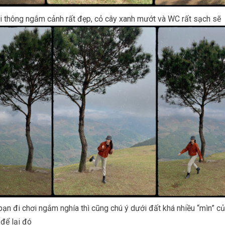
i thông ngắm cảnh rất đẹp, cỏ cây xanh mướt và WC rất sạch sẽ
bạn đi chơi ngắm nghía thì cũng chú ý dưới đất khá nhiều “mìn” c
để lại đó