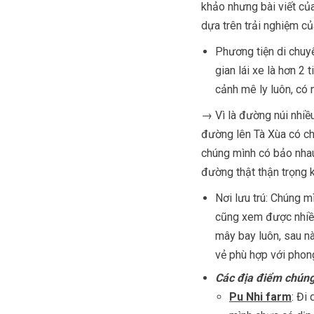
khảo nhưng bài viết củ
dựa trên trải nghiệm c
Phương tiện di chuyể
gian lái xe là hơn 2
cảnh mê ly luôn, c
→ Vì là đường núi nhiều
đường lên Tà Xùa có ch
chúng mình có bảo nhau
đường thật thận trọng 
Nơi lưu trú: Chúng m
cũng xem được nhiề
mây bay luôn, sau nà
vẻ phù hợp với phong
Các địa điểm chúng
Pu Nhi farm
: Đi