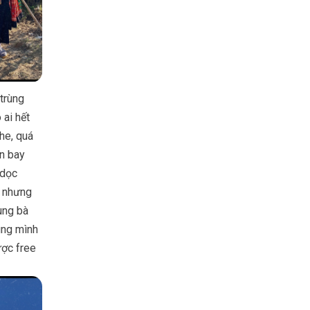
trùng
 ai hết
he, quá
ận bay
 dọc
g nhưng
ùng bà
úng mình
ược free