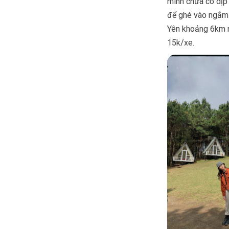
mình chưa có dịp
để ghé vào ngắm n
Yên khoảng 6km nê
15k/xe.