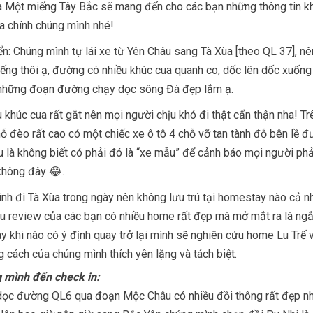
a Một miếng Tây Bắc sẽ mang đến cho các bạn những thông tin kh
ủa chính chúng mình nhé!
n: Chúng mình tự lái xe từ Yên Châu sang Tà Xùa [theo QL 37], nê
 tiếng thôi ạ, đường có nhiều khúc cua quanh co, dốc lên dốc xuốn
ó những đoạn đường chạy dọc sông Đà đẹp lắm ạ.
 khúc cua rất gắt nên mọi người chịu khó đi thật cẩn thận nha! Tr
ỗ đèo rất cao có một chiếc xe ô tô 4 chỗ vỡ tan tành đỗ bên lề đ
 là không biết có phải đó là “xe mẫu” để cảnh báo mọi người phả
không đây 😂.
ình đi Tà Xùa trong ngày nên không lưu trú tại homestay nào cả 
u review của các bạn có nhiều home rất đẹp mà mở mắt ra là n
y khi nào có ý định quay trở lại mình sẽ nghiên cứu home Lu Trế v
 cách của chúng mình thích yên lặng và tách biệt.
 mình đến check in:
 dọc đường QL6 qua đoạn Mộc Châu có nhiều đồi thông rất đẹp n