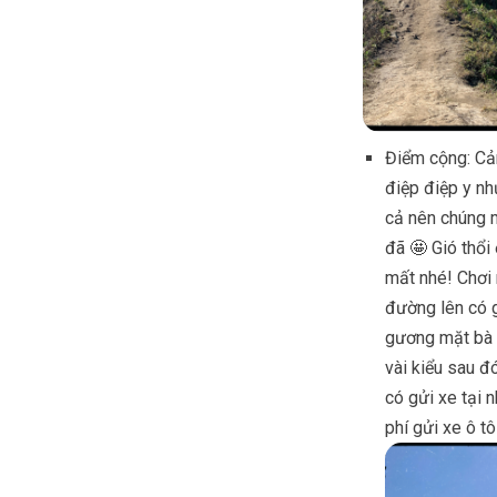
Điểm cộng: Cản
điệp điệp y nh
cả nên chúng 
đã 🤩 Gió thổi
mất nhé! Chơi 
đường lên có g
gương mặt bà v
vài kiểu sau đ
có gửi xe tại 
phí gửi xe ô tô