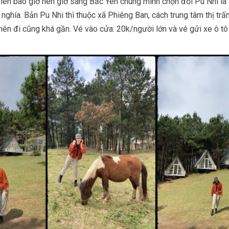
 lên bao giờ nên giờ sang Bắc Yên chúng mình chọn đồi Pu Nhi là
ghía. Bản Pu Nhi thì thuộc xã Phiêng Ban, cách trung tâm thị trấ
n đi cũng khá gần. Vé vào cửa: 20k/người lớn và vé gửi xe ô tô 