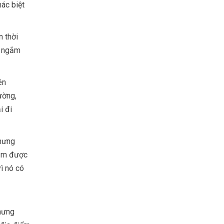
ác biệt
n thời
g ngắm
ên
ường,
i đi
nhưng
gắm được
ì nó có
hưng