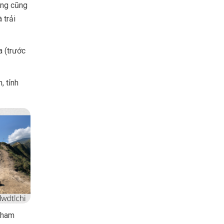
êng cũng
 trải
a (trước
, tỉnh
 tham