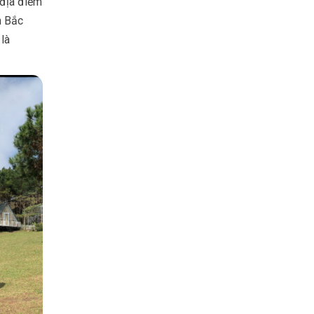
 địa điểm
n Bắc
là