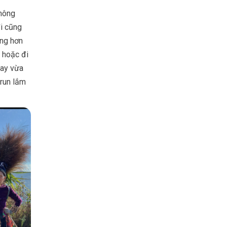
không
i cũng
ảng hơn
 hoặc đi
tay vừa
run lắm