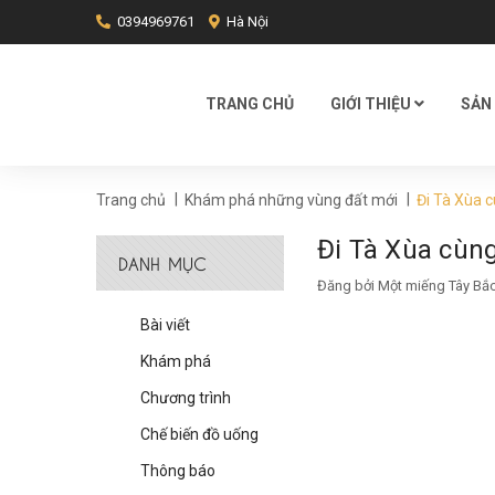
0394969761
Hà Nội
TRANG CHỦ
GIỚI THIỆU
SẢN
|
|
Trang chủ
Khám phá những vùng đất mới
Đi Tà Xùa 
Đi Tà Xùa cùn
DANH MỤC
Đăng bởi
Một miếng Tây Bắ
Bài viết
Khám phá
Chương trình
Chế biến đồ uống
Thông báo