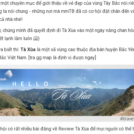
ột chuyên mục để giới thiệu về vẻ đẹp của vùng Tây Bắc nói ri
 ta nói chung - những nơi mà mmTB đã có cơ hội đặt chân đến và
cả nhà nhé!
, chúng mình đã quyết định đi Tà Xùa vào một ngày nắng chan hò
ết lạnh lắm luôn 🥶)
 biết thì:
Tà Xùa
là một xã vùng cao thuộc địa bàn huyện Bắc Yên
ắc Việt Nam. [tra gg map là định vị được ngay]
hội có rất nhiều bài đăng về Review Tà Xùa để mọi người có thể