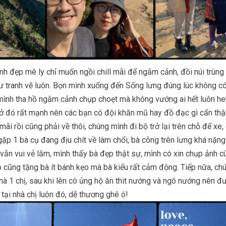
h đẹp mê ly chỉ muốn ngồi chill mãi để ngắm cảnh, đồi núi trùng 
ư tranh vẽ luôn. Bọn mình xuống đến Sống lưng đúng lúc không có
mình tha hồ ngắm cảnh chụp choẹt mà không vướng ai hết luôn he
 ở đó rất mạnh nên các bạn có đội khăn mũ hay đồ đạc gì cẩn th
mãi rồi cũng phải về thôi, chúng mình đi bộ trở lại trên chỗ để xe,
ặp 1 bà cụ đang địu chít về làm chổi, bà cõng trên lưng khá nặn
ẫn vui vẻ lắm, mình thấy bà đẹp thật sự, mình có xin chụp ảnh c
ó cũng tặng bà ít bánh kẹo mà bà kiểu rất cảm động. Tiếp nữa, ch
nhà 1 chị, sau khi lên có ủng hộ ăn thit nướng và ngô nướng nên đ
 tại nhà chị luôn đó, dễ thương ghê ó!