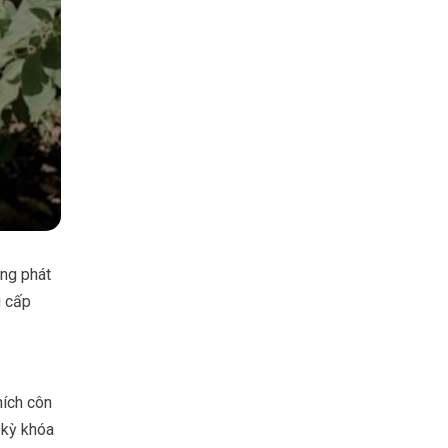
ong phát
g cấp
hích côn
 kỳ khóa