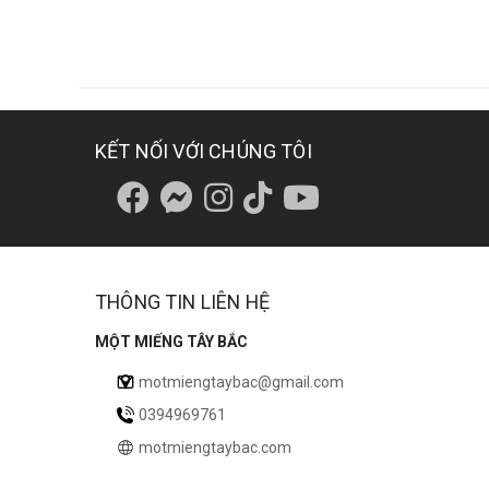
KẾT NỐI VỚI CHÚNG TÔI
THÔNG TIN LIÊN HỆ
MỘT MIẾNG TÂY BẮC
motmiengtaybac@gmail.com
0394969761
motmiengtaybac.com