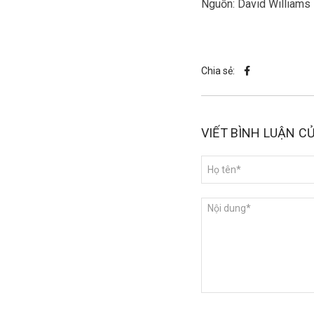
Nguồn: David Williams
Chia sẻ:
VIẾT BÌNH LUẬN C