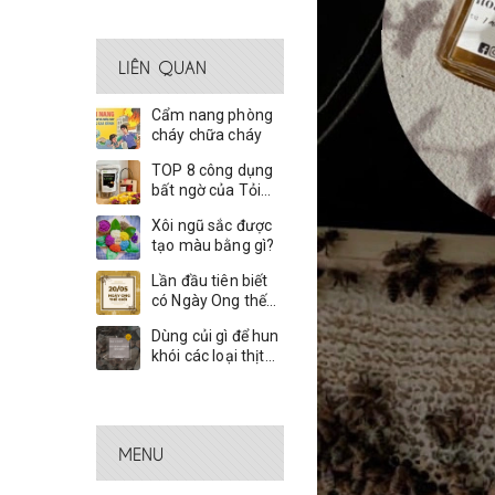
LIÊN QUAN
Cẩm nang phòng
cháy chữa cháy
TOP 8 công dụng
bất ngờ của Tỏi
Đen Cô Đơn
Xôi ngũ sắc được
tạo màu bằng gì?
Lần đầu tiên biết
có Ngày Ong thế
giới
Dùng củi gì để hun
khói các loại thịt
và lạp xưởng?
MENU