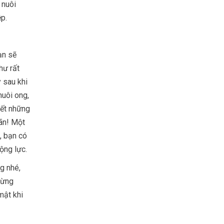
 nuôi
ệp.
ạn sẽ
hư rất
y sau khi
nuôi ong,
hết những
iãn! Một
, bạn có
động lực.
g nhé,
đừng
mật khi