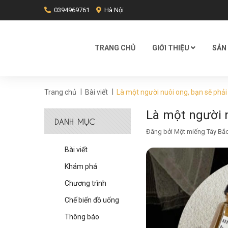
0394969761
Hà Nội
TRANG CHỦ
GIỚI THIỆU
SẢN
|
|
Trang chủ
Bài viết
Là một người nuôi ong, bạn sẽ phải
Là một người n
DANH MỤC
Đăng bởi
Một miếng Tây Bắ
Bài viết
Khám phá
Chương trình
Chế biến đồ uống
Thông báo