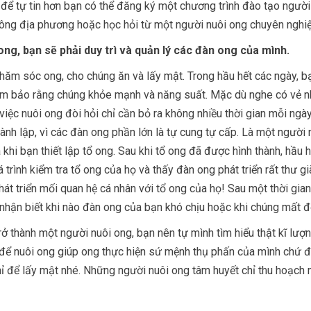
 để tự tin hơn bạn có thể đăng ký một chương trình đào tạo người
ông địa phương hoặc học hỏi từ một người nuôi ong chuyên nghi
ong, bạn sẽ phải duy trì và quản lý các đàn ong của mình.
chăm sóc ong, cho chúng ăn và lấy mật. Trong hầu hết các ngày, b
ảm bảo rằng chúng khỏe mạnh và năng suất. Mặc dù nghe có vẻ n
việc nuôi ong đòi hỏi chỉ cần bỏ ra không nhiều thời gian mỗi ngà
nh lập, vì các đàn ong phần lớn là tự cung tự cấp. Là một người 
à khi bạn thiết lập tổ ong. Sau khi tổ ong đã được hình thành, hầu 
 trình kiểm tra tổ ong của họ và thấy đàn ong phát triển rất thư g
át triển mối quan hệ cá nhân với tổ ong của họ! Sau một thời gian
g nhận biết khi nào đàn ong của bạn khó chịu hoặc khi chúng mất 
ở thành một người nuôi ong, bạn nên tự mình tìm hiểu thật kĩ lượn
để nuôi ong giúp ong thực hiện sứ mệnh thụ phấn của mình chứ 
 để lấy mật nhé. Những người nuôi ong tâm huyết chỉ thu hoạch 