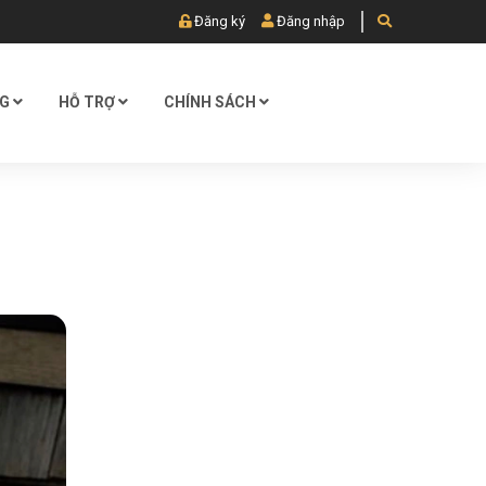
Đăng ký
Đăng nhập
OG
HỖ TRỢ
CHÍNH SÁCH