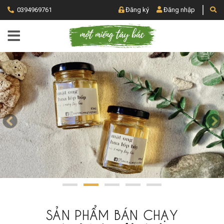
0394969761
Đăng ký
Đăng nhập
SẢN PHẨM BÁN CHẠY