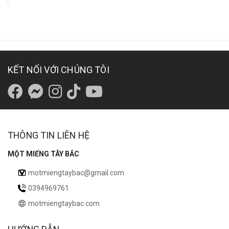
KẾT NỐI VỚI CHÚNG TÔI
THÔNG TIN LIÊN HỆ
MỘT MIẾNG TÂY BẮC
motmiengtaybac@gmail.com
0394969761
motmiengtaybac.com