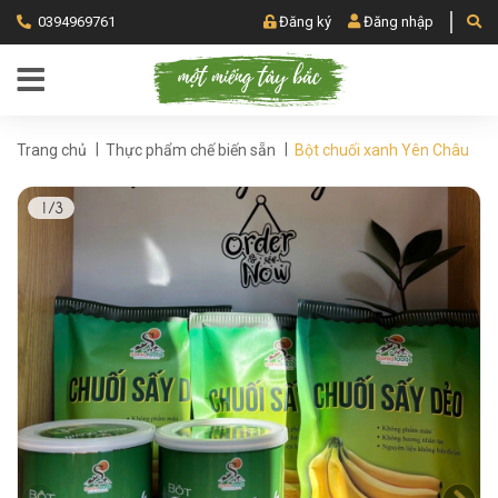
0394969761
Đăng ký
Đăng nhập
|
|
Trang chủ
Thực phẩm chế biến sẵn
Bột chuối xanh Yên Châu
1/3