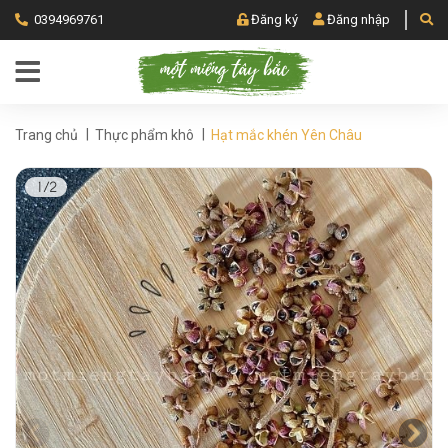
0394969761
Đăng ký
Đăng nhập
|
|
Trang chủ
Thực phẩm khô
Hạt mắc khén Yên Châu
1/2