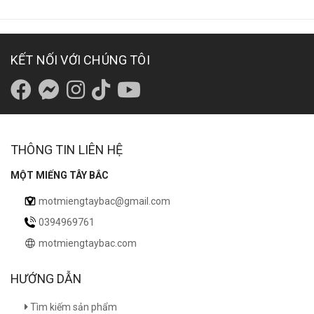
KẾT NỐI VỚI CHÚNG TÔI
THÔNG TIN LIÊN HỆ
MỘT MIẾNG TÂY BẮC
motmiengtaybac@gmail.com
0394969761
motmiengtaybac.com
HƯỚNG DẪN
Tìm kiếm sản phẩm