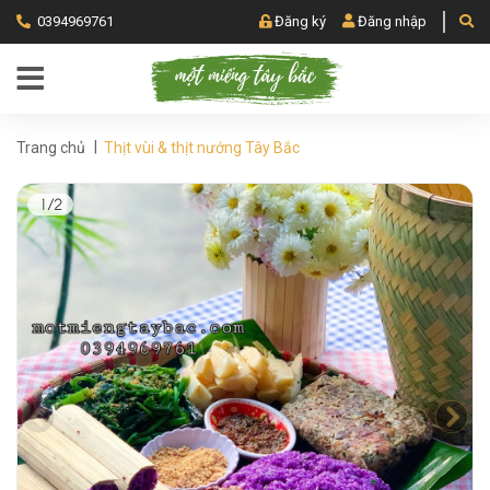
0394969761
Đăng ký
Đăng nhập
|
Trang chủ
Thịt vùi & thịt nướng Tây Bắc
1/2